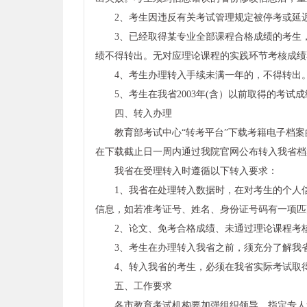
2、考生因违反有关考试管理规定被停考或延
3、已经取得某专业全部课程合格成绩的考生
绩不得转出。无对应理论课程的实践环节考核成绩
4、考生办理转入手续未满一年的，不得转出
5、考生在我省2003年(含）以前取得的考
四、转入办理
教育部考试中心“转考平台”下载考籍电子档案的
在下载截止日一周内通过我院官网公布转入我省档
我省在受理转入时遵循以下转入要求：
1、我省在处理转入数据时，在对考生的个人
信息，如若准考证号、姓名、身份证号码有一项匹
2、论文、免考合格成绩、未通过理论课程考
3、考生在办理转入我省之前，须充分了解我
4、转入我省的考生，必须在我省实际考试取
五、工作要求
各市教育考试机构要加强组织领导，指定专人