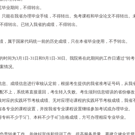
迟毕业期间，不得转出。
，只能在我省办理毕业手续，不得转出。免考课程和毕业论文不得转出。
不得转出。已转入我省的成绩，不得转出。
。
试成绩，属于国家代码统一前的历史成绩，只在本省毕业使用，不予转出。
时间为3月1日-31日和9月1日-30日。我院将在此期间的工作日通过“
案情况。
信息、成绩信息进行审核认定前，根据考生提供的我省准考证号码，从我
配不上，系统将直接退回，考生转入失败。考生须到信息错误的省份修改
核对应的实践环节考核成绩、无对应理论课程的实践环节考核成绩，我省
省各专业的课程设置，并按我省专业课程设置继续参加考试或办理毕业。
得专科不少于5门、本科不少于4门合格成绩，方可办理相应专业毕业。
负责转考工作，并做好宣传和培训工作，提高服务质量。要建立健全监督