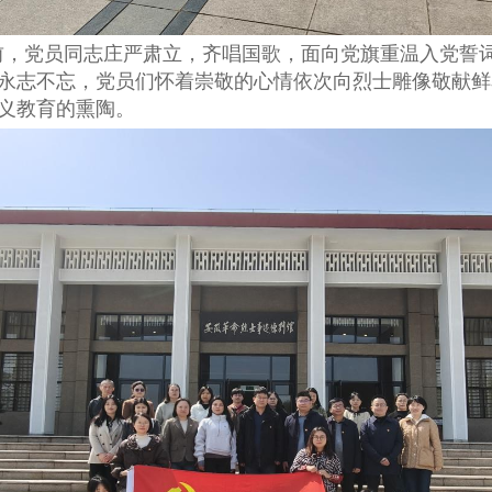
前，党员同志庄严肃立，齐唱国歌，面向党旗重温入党誓
永志不忘，党员们怀着崇敬的心情依次向烈士雕像敬献鲜
义教育的熏陶。