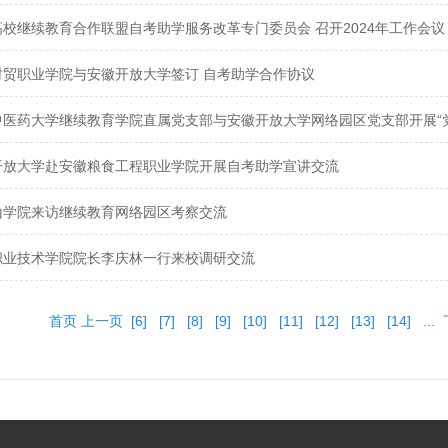
高校继续教育合作联盟自考助学服务改革专门委员会 召开2024年工作会议
财贸职业学院与安徽开放大学签订 自考助学合作协议
中医药大学继续教育学院直属党支部与安徽开放大学网络园区党支部开展“党纪
开放大学赴安徽粮食工程职业学院开展自考助学宣讲交流
山学院来访继续教育网络园区考察交流
职业技术学院院长李庆林一行来校调研交流
首页
上一页
[6]
[7]
[8]
[9]
[10]
[11]
[12]
[13]
[14]
...